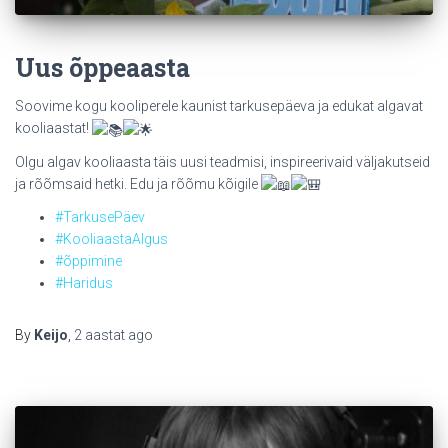
Uus õppeaasta
Soovime kogu kooliperele kaunist tarkusepäeva ja edukat algavat
kooliaastat!
Olgu algav kooliaasta täis uusi teadmisi, inspireerivaid väljakutseid
ja rõõmsaid hetki. Edu ja rõõmu kõigile
#TarkusePäev
#KooliaastaAlgus
#õppimine
#Haridus
By
Keijo
,
2 aastat
ago