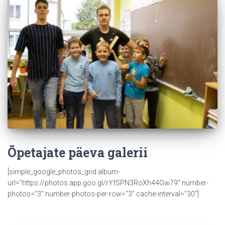
Õpetajate päeva galerii
[simple_google_photos_grid album-
url=”https://photos.app.goo.gl/rYfSPN3RoXh44Gw79″ number-
photos=”3″ number-photos-per-row=”3″ cache-interval=”30″]