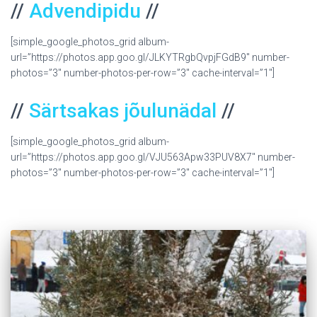
//
Advendipidu
//
[simple_google_photos_grid album-
url=”https://photos.app.goo.gl/JLKYTRgbQvpjFGdB9″ number-
photos=”3″ number-photos-per-row=”3″ cache-interval=”1″]
//
Särtsakas jõulunädal
//
[simple_google_photos_grid album-
url=”https://photos.app.goo.gl/VJU563Apw33PUV8X7″ number-
photos=”3″ number-photos-per-row=”3″ cache-interval=”1″]