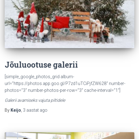
Jõuluootuse galerii
[simple_google_photos_grid album-
url=”https://photos.app.goo.gl/P7zd1uTCiPjfZW628″ number-
photos=”3″ number-photos-per-row=”3″ cache-interval=”1″]
Galerii avamiseks vajuta piltidele
By
Keijo
,
3 aastat
ago