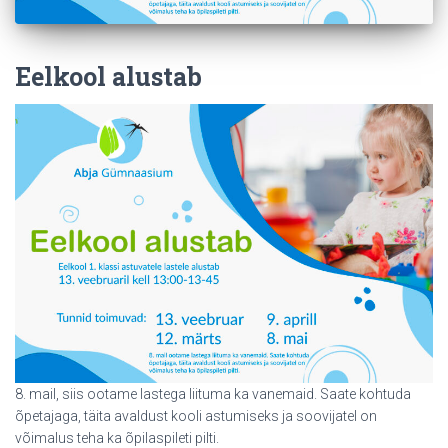
Eelkool alustab
8. mail, siis ootame lastega liituma ka vanemaid. Saate kohtuda
õpetajaga, täita avaldust kooli astumiseks ja soovijatel on
võimalus teha ka õpilaspileti pilti.