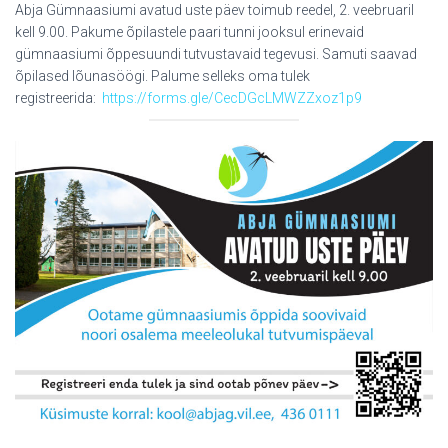
Abja Gümnaasiumi avatud uste päev toimub reedel, 2. veebruaril
kell 9.00. Pakume õpilastele paari tunni jooksul erinevaid
gümnaasiumi õppesuundi tutvustavaid tegevusi. Samuti saavad
õpilased lõunasöögi. Palume selleks oma tulek
registreerida:
https://forms.gle/CecDGcLMWZZxoz1p9