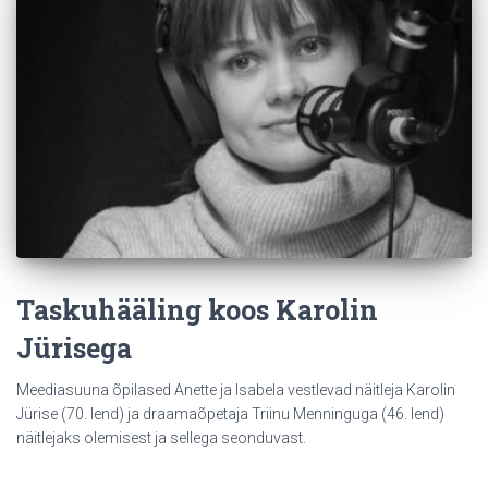
Taskuhääling koos Karolin
Jürisega
Meediasuuna õpilased Anette ja Isabela vestlevad näitleja Karolin
Jürise (70. lend) ja draamaõpetaja Triinu Menninguga (46. lend)
näitlejaks olemisest ja sellega seonduvast.