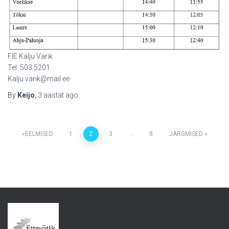
FIE Kalju Varik
Tel. 503 5201
Kalju.varik@mail.ee
By
Keijo
,
3 aastat
ago
Postituste
EELMISED
1
2
3
…
8
JÄRGMISED
leheküljendus