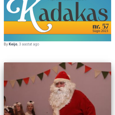
By
Keijo
,
3 aastat
ago